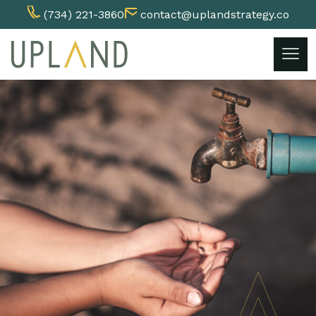
(734) 221-3860
contact@uplandstrategy.co
Skip
to
content